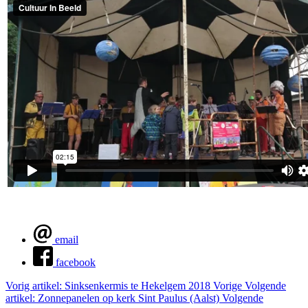
email
facebook
Vorig artikel: Sinksenkermis te Hekelgem 2018
Vorige
Volgende
artikel: Zonnepanelen op kerk Sint Paulus (Aalst)
Volgende