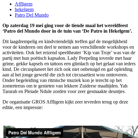
Affligem
hekelgem
Patro Del Mundo
Op zaterdag 19 mei ging voor de tiende maal het wereldfeest
‘Patro del Mundo door in de tuin van ‘De Patro in Hekelgem’.
Dit laagdrempelig en kindvriendelijk treffen gaf de mogelijkheid
voor de kinderen om deel te nemen aan verschillende workshops en
activiteiten. Ook het reizend speeltheater ‘Kip van Troje’ was van de
partij met hun poëtisch kapsalon. Lady Peepeling toverde met haar
grime, gekke kapsels en tattoos een glimlach op het gelaat van ieders
kind. De circusplaneet liet zich ook niet onbetuigd en gaf opleiding
aan al het jonge geweld die zich tot circusartiest wou omtoveren.
Onder begeleiding van ritmische muziek kon je terecht op het
zomerterras om te genieten van lekkere Zuiderse maaltijden. Yah
Tararah en Pleiade Ndule zorden voor zeer gesmaakte deuntjes.
De organisatie GROS Affligem kijkt zeer tevreden terug op deze
editie, een impressie: