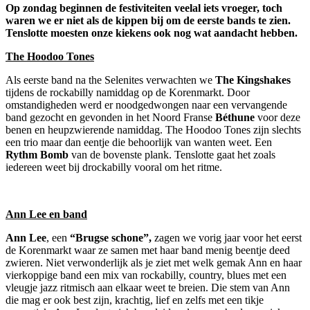
Op zondag beginnen de festiviteiten veelal iets vroeger, toch
waren we er niet als de kippen bij om de eerste bands te zien.
Tenslotte moesten onze kiekens ook nog wat aandacht hebben.
The Hoodoo Tones
Als eerste band na the Selenites verwachten we
The Kingshakes
tijdens de rockabilly namiddag op de Korenmarkt. Door
omstandigheden werd er noodgedwongen naar een vervangende
band gezocht en gevonden in het Noord Franse
Béthune
voor deze
benen en heupzwierende namiddag. The Hoodoo Tones zijn slechts
een trio maar dan eentje die behoorlijk van wanten weet. Een
Rythm Bomb
van de bovenste plank. Tenslotte gaat het zoals
iedereen weet bij drockabilly vooral om het ritme.
Ann Lee en band
Ann Lee
, een
“Brugse schone”,
zagen we vorig jaar voor het eerst
de Korenmarkt waar ze samen met haar band menig beentje deed
zwieren. Niet verwonderlijk als je ziet met welk gemak Ann en haar
vierkoppige band een mix van rockabilly, country, blues met een
vleugje jazz ritmisch aan elkaar weet te breien. Die stem van Ann
die mag er ook best zijn, krachtig, lief en zelfs met een tikje