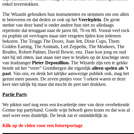
enkel toverstokken.
The Wizards gebruiken hun instrumenten en stemmen om ons allen
te betoveren en dat deden ze ook op het
Veerleplein
. De grote
sterkte van deze band is onder andere hun niet zo alledaags
repertoire dat teruggaat naar de jaren 60, 70 en 80. Vooral veel rock
en pophits uit vervlogen maar niet vergeten tijden kon iedereen
bekoren. The Troggs The Doors, Joan Jett, Dixie Cups, Them
Golden Earring, The Animals, Led Zeppelin, The Monkees, The
Beatles, Robert Palmer, David Bowie, enz. Daar kon jong en oud
niet bij stil zitten, laat staan niet mee te brullen op de krachtige stem
van leadzanger
Pieter Depouillion.
The Wizards zijn een te gekke
bende uit het “verre” Grembergen die eigenlijk
alleen spelen als ’t
past
. Van ons, en denk het talrijke aanwezige publiek ook, mag het
gerust meer passen. De zeven pintjes voor ’t orkest waren er deze
keer niet talrijk bij maar dat mocht de pret niet drukken.
Partie Party
We pikten snel nog eens een kwartiertje mee van deze overbekende
Gentse top partyband. Goede wijn behoeft geen krans en dat was al
snel weer eens duidelijk. De beuk zat er onmiddellijk in.
Klik op de video voor een fotoreportage