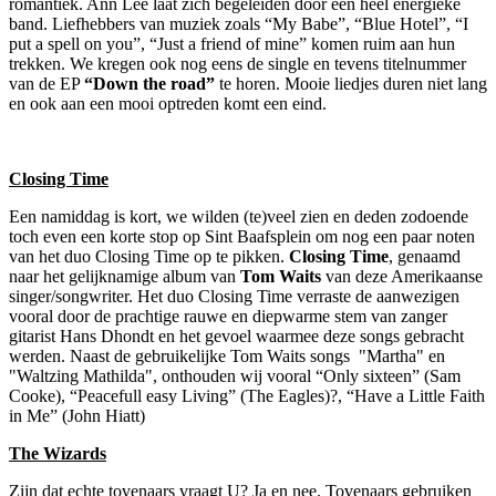
romantiek. Ann Lee laat zich begeleiden door een heel energieke
band. Liefhebbers van muziek zoals “My Babe”, “Blue Hotel”, “I
put a spell on you”, “Just a friend of mine” komen ruim aan hun
trekken. We kregen ook nog eens de single en tevens titelnummer
van de EP
“Down the road”
te horen. Mooie liedjes duren niet lang
en ook aan een mooi optreden komt een eind.
Closing Time
Een namiddag is kort, we wilden (te)veel zien en deden zodoende
toch even een korte stop op Sint Baafsplein om nog een paar noten
van het duo Closing Time op te pikken.
Closing Time
, genaamd
naar het gelijknamige album van
Tom Waits
van deze Amerikaanse
singer/songwriter. Het duo Closing Time verraste de aanwezigen
vooral door de prachtige rauwe en diepwarme stem van zanger
gitarist Hans Dhondt en het gevoel waarmee deze songs gebracht
werden. Naast de gebruikelijke Tom Waits songs "Martha" en
"Waltzing Mathilda", onthouden wij vooral “Only sixteen” (Sam
Cooke), “Peacefull easy Living” (The Eagles)?, “Have a Little Faith
in Me” (John Hiatt)
The Wizards
Zijn dat echte tovenaars vraagt U? Ja en nee. Tovenaars gebruiken