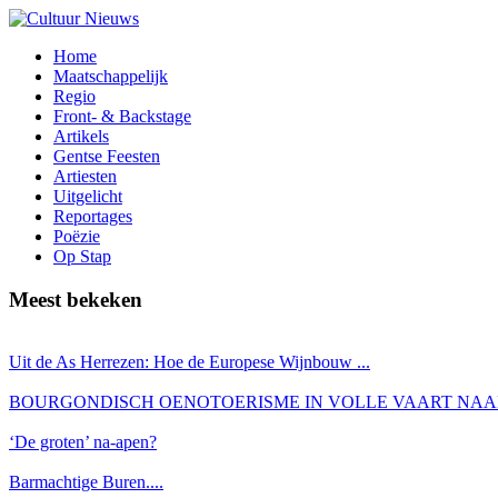
Home
Maatschappelijk
Regio
Front- & Backstage
Artikels
Gentse Feesten
Artiesten
Uitgelicht
Reportages
Poëzie
Op Stap
Meest bekeken
Uit de As Herrezen: Hoe de Europese Wijnbouw ...
BOURGONDISCH OENOTOERISME IN VOLLE VAART NAAR 
‘De groten’ na-apen?
Barmachtige Buren....