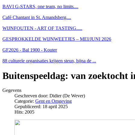
BAVI G-STARS, one team, no limits....
Café Chantant in St. Amandsberg....
WIJNFOUTEN - ART OF TASTING.....
GESPROKKELDE WIJNWEETJES – MEI/JUNI 2026
GF2026 - Bal 1900 - Kouter
88 culturele organisaties krijgen steun, bijna de ...
Buitenspeeldag: van zoektocht i
Gegevens
Geschreven door:
Didier (De Wever)
Categorie:
Gent en Omgeving
Gepubliceerd: 18 april 2025
Hits: 2005