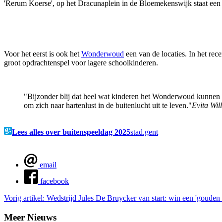
'Rerum Koerse', op het Dracunaplein in de Bloemekenswijk staat een
Voor het eerst is ook het
Wonderwoud
een van de locaties. In het rec
groot opdrachtenspel voor lagere schoolkinderen.
Bijzonder blij dat heel wat kinderen het Wonderwoud kunnen o
om zich naar hartenlust in de buitenlucht uit te leven.
Evita Wil
Lees alles over buitenspeeldag 2025
stad.gent
email
facebook
Vorig artikel: Wedstrijd Jules De Bruycker van start: win een 'goude
Meer Nieuws