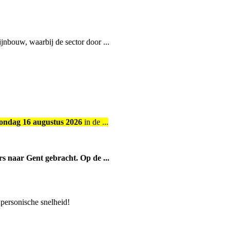
nbouw, waarbij de sector door ...
 zondag 16 augustus 2026
in de ...
rs naar Gent gebracht. Op de ...
upersonische snelheid!