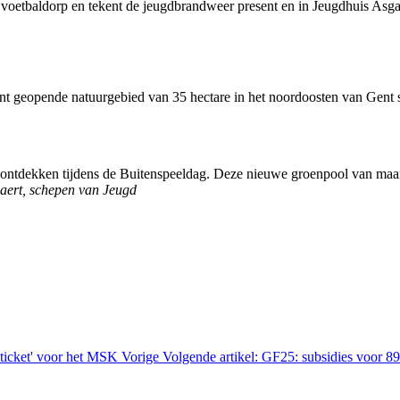
 voetbaldorp en tekent de jeugdbrandweer present en in Jeugdhuis Asga
ent geopende natuurgebied van 35 hectare in het noordoosten van Gent s
ntdekken tijdens de Buitenspeeldag. Deze nieuwe groenpool van maar li
laert, schepen van Jeugd
n ticket' voor het MSK
Vorige
Volgende artikel: GF25: subsidies voor 89